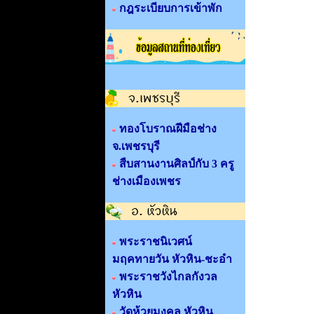
กฎระเบียบการเข้าพัก
ทองโบราณฝีมือช่าง
จ.เพชรบุรี
สืบสานงานศิลป์กับ 3 ครู
ช่างเมืองเพชร
พระราชนิเวศน์
มฤคทายวัน หัวหิน-ชะอำ
พระราชวังไกลกังวล
หัวหิน
วัดห้วยมงคล หัวหิน