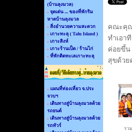
(บ้านลุงมวล)
จุดเด่น ... ของที่พักริม
หาดบ้านลุงมวล
คณะคุณช
สิ่งอำนวยความสะดวก
เกาะทะลุ ( Talu Island )
ทำเอาที
เกาะสิงห์
ค่อยขึ้
เกาะร้านเป็ด / ร้านไก่
ที่พักติดทะเลเกาะทะลุ
สุขด้วยค
แผนที่ท่องเที่ยว จ.ประ
จวบฯ
เดินทางสู่บ้านลุงมวลด้วย
รถยนต์
เดินทางสู่บ้านลุงมวลด้วย
รถทัวร์
รวม