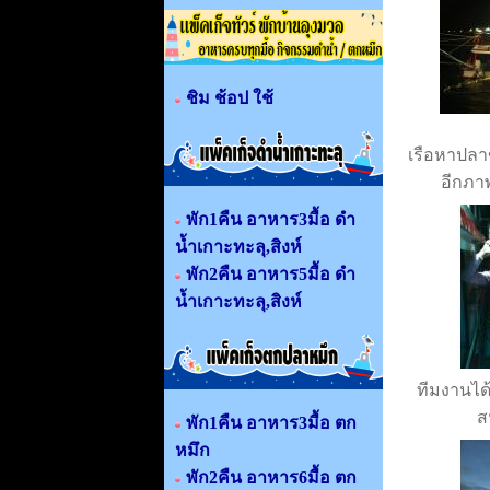
ชิม ช้อป ใช้
เรือหาปลา
อีกภาพ
พัก1คืน อาหาร3มื้อ ดำ
น้ำเกาะทะลุ,สิงห์
พัก2คืน อาหาร5มื้อ ดำ
น้ำเกาะทะลุ,สิงห์
ทีมงานได
ส
พัก1คืน อาหาร3มื้อ ตก
หมึก
พัก2คืน อาหาร6มื้อ ตก