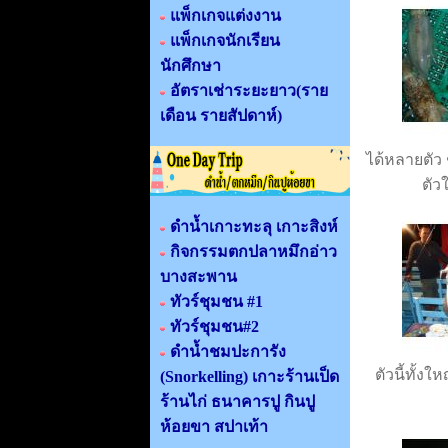
แพ็กเกจแต่งงาน
แพ็กเกจนักเรียน
นักศึกษา
อัตราเช่าระยะยาว(ราย
เดือน รายสัปดาห์)
ได้หลายตัว 
ตัว
ดำน้ำเกาะทะลุ เกาะสิงห์
กิจกรรมตกปลาหมึกอ่าว
บางสะพาน
ทัวร์ชุมชน #1
ทัวร์ชุมชน#2
ดำน้ำชมปะการัง
ตัวนี้ทั้งใ
(Snorkelling) เกาะร้านเป็ด
ร้านไก่ ธนาคารปู กินปู
ห้อยขา สปาเท้า