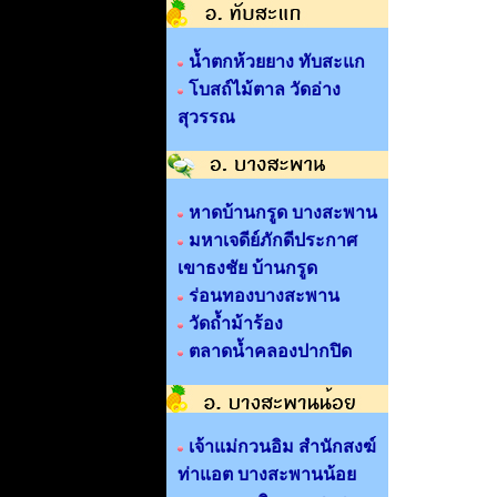
น้ำตกห้วยยาง ทับสะแก
โบสถ์ไม้ตาล วัดอ่าง
สุวรรณ
หาดบ้านกรูด บางสะพาน
มหาเจดีย์ภักดีประกาศ
เขาธงชัย บ้านกรูด
ร่อนทองบางสะพาน
วัดถ้ำม้าร้อง
ตลาดน้ำคลองปากปิด
เจ้าแม่กวนอิม สำนักสงฆ์
ท่าแอต บางสะพานน้อย