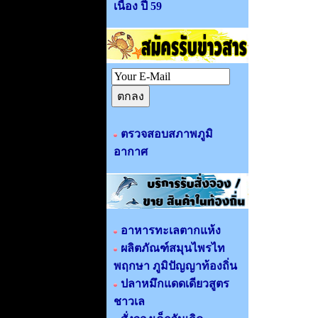
เนื่อง ปี 59
ตรวจสอบสภาพภูมิ
อากาศ
อาหารทะเลตากแห้ง
ผลิตภัณฑ์สมุนไพรไท
พฤกษา ภูมิปัญญาท้องถิ่น
ปลาหมึกแดดเดียวสูตร
ชาวเล