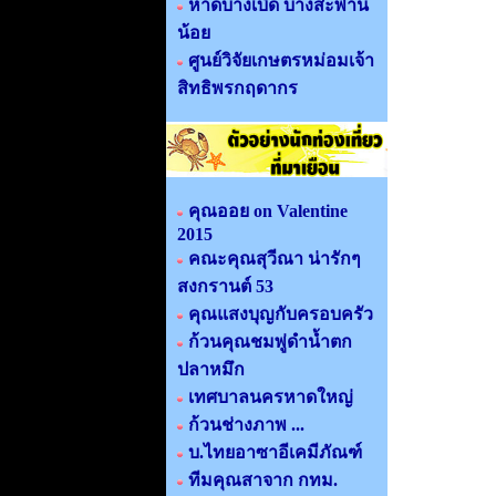
หาดบางเบิด บางสะพาน
น้อย
ศูนย์วิจัยเกษตรหม่อมเจ้า
สิทธิพรกฤดากร
คุณออย on Valentine
2015
คณะคุณสุวีณา น่ารักๆ
สงกรานต์ 53
คุณแสงบุญกับครอบครัว
ก้วนคุณชมพู่ดำน้ำตก
ปลาหมึก
เทศบาลนครหาดใหญ่
ก้วนช่างภาพ ...
บ.ไทยอาซาอีเคมีภัณฑ์
ทีมคุณสาจาก กทม.