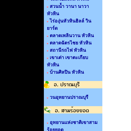
สวนน้ำ วานา นาวา
หัวหิน
ไร่องุ่นหัวหินฮิลล์ วิน
ยาร์ด
ตลาดเพลินวาน หัวหิน
ตลาดฉัตรไชย หัวหิน
สถานีรถไฟ หัวหิน
เขาเต่า เขาตะเกียบ
หัวหิน
บ้านศิลปิน หัวหิน
วนอุทยานปราณบุรี
อุทยานแห่งชาติเขาสาม
ร้อยยอด