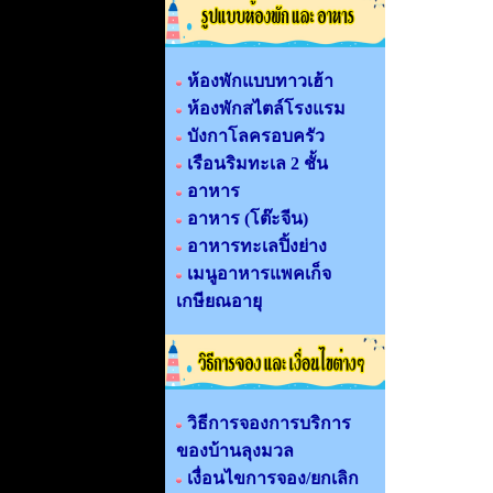
ห้องพักแบบทาวเฮ้า
ห้องพักสไตล์โรงแรม
บังกาโลครอบครัว
เรือนริมทะเล 2 ชั้น
อาหาร
อาหาร (โต๊ะจีน)
อาหารทะเลปิ้งย่าง
เมนูอาหารแพคเก็จ
เกษียณอายุ
วิธีการจองการบริการ
ของบ้านลุงมวล
เงื่อนไขการจอง/ยกเลิก