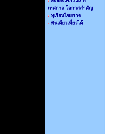
สั่งจองเค็กวันเกิด
เทศกาล โอกาสสำคัญ
ทุเรียนไชยราช
พันเดียวเที่ยวได้