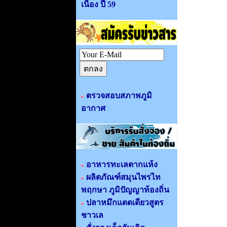
เนื่อง ปี 59
ตรวจสอบสภาพภูมิ
อากาศ
อาหารทะเลตากแห้ง
ผลิตภัณฑ์สมุนไพรไท
พฤกษา ภูมิปัญญาท้องถิ่น
ปลาหมึกแดดเดียวสูตร
ชาวเล