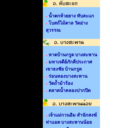
น้ำตกห้วยยาง ทับสะแก
โบสถ์ไม้ตาล วัดอ่าง
สุวรรณ
หาดบ้านกรูด บางสะพาน
มหาเจดีย์ภักดีประกาศ
เขาธงชัย บ้านกรูด
ร่อนทองบางสะพาน
วัดถ้ำม้าร้อง
ตลาดน้ำคลองปากปิด
เจ้าแม่กวนอิม สำนักสงฆ์
ท่าแอต บางสะพานน้อย