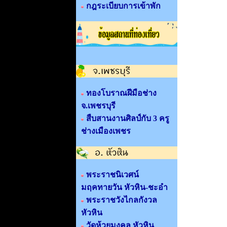
กฎระเบียบการเข้าพัก
ทองโบราณฝีมือช่าง
จ.เพชรบุรี
สืบสานงานศิลป์กับ 3 ครู
ช่างเมืองเพชร
พระราชนิเวศน์
มฤคทายวัน หัวหิน-ชะอำ
พระราชวังไกลกังวล
หัวหิน
วัดห้วยมงคล หัวหิน