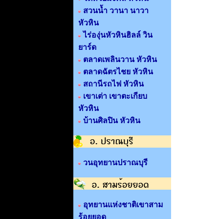
สวนน้ำ วานา นาวา
หัวหิน
ไร่องุ่นหัวหินฮิลล์ วิน
ยาร์ด
ตลาดเพลินวาน หัวหิน
ตลาดฉัตรไชย หัวหิน
สถานีรถไฟ หัวหิน
เขาเต่า เขาตะเกียบ
หัวหิน
บ้านศิลปิน หัวหิน
วนอุทยานปราณบุรี
อุทยานแห่งชาติเขาสาม
ร้อยยอด