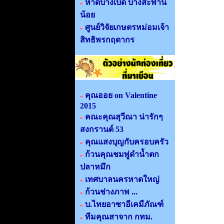
หาดบางเบิด บางสะพาน
น้อย
ศูนย์วิจัยเกษตรหม่อมเจ้า
สิทธิพรกฤดากร
คุณออย on Valentine
2015
คณะคุณสุวีณา น่ารักๆ
สงกรานต์ 53
คุณแสงบุญกับครอบครัว
ก้วนคุณชมพู่ดำน้ำตก
ปลาหมึก
เทศบาลนครหาดใหญ่
ก้วนช่างภาพ ...
บ.ไทยอาซาอีเคมีภัณฑ์
ทีมคุณสาจาก กทม.