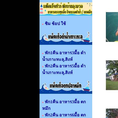
ชิม ช้อป ใช้
พัก1คืน อาหาร3มื้อ ดำ
น้ำเกาะทะลุ,สิงห์
พัก2คืน อาหาร5มื้อ ดำ
น้ำเกาะทะลุ,สิงห์
พัก1คืน อาหาร3มื้อ ตก
หมึก
พัก2คืน อาหาร6มื้อ ตก