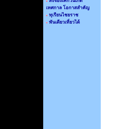
สั่งจองเค็กวันเกิด
เทศกาล โอกาสสำคัญ
ทุเรียนไชยราช
พันเดียวเที่ยวได้