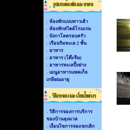
ห้องพักแบบทาวเฮ้า
ห้องพักสไตล์โรงแรม
บังกาโลครอบครัว
เรือนริมทะเล 2 ชั้น
อาหาร
อาหาร (โต๊ะจีน)
อาหารทะเลปิ้งย่าง
เมนูอาหารแพคเก็จ
เกษียณอายุ
วิธีการจองการบริการ
ของบ้านลุงมวล
เงื่อนไขการจอง/ยกเลิก