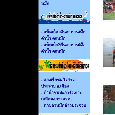
หมึก
แพ็คเก็จ1คืนอาหาร4มื้อ
ดำน้ำ ตกหมึก
แพ็คเก็จ2คืนอาหาร6มื้อ
ดำน้ำ ตกหมึก
ล่องเรือชมวิวอ่าว
ประจวบ อ.เมือง
ดำน้ำชมปะการังเกาะ
เหลือม/เกาะแรด
ตกปลาหมึกอ่าวประจวบ