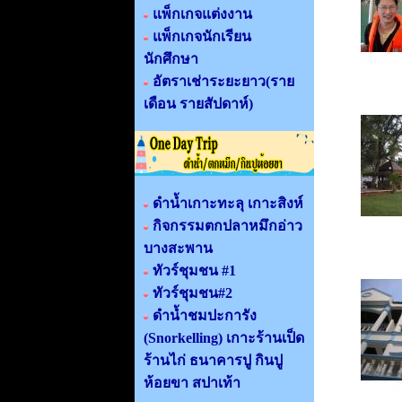
แพ็กเกจแต่งงาน
แพ็กเกจนักเรียน
นักศึกษา
อัตราเช่าระยะยาว(ราย
เดือน รายสัปดาห์)
ดำน้ำเกาะทะลุ เกาะสิงห์
กิจกรรมตกปลาหมึกอ่าว
บางสะพาน
ทัวร์ชุมชน #1
ทัวร์ชุมชน#2
ดำน้ำชมปะการัง
(Snorkelling) เกาะร้านเป็ด
ร้านไก่ ธนาคารปู กินปู
ห้อยขา สปาเท้า