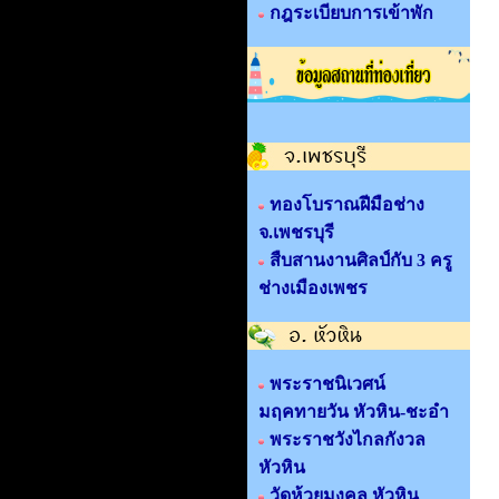
กฎระเบียบการเข้าพัก
ทองโบราณฝีมือช่าง
จ.เพชรบุรี
สืบสานงานศิลป์กับ 3 ครู
ช่างเมืองเพชร
พระราชนิเวศน์
มฤคทายวัน หัวหิน-ชะอำ
พระราชวังไกลกังวล
หัวหิน
วัดห้วยมงคล หัวหิน