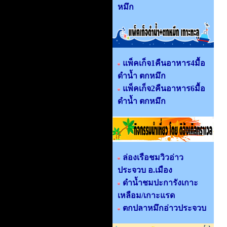
หมึก
แพ็คเก็จ1คืนอาหาร4มื้อ
ดำน้ำ ตกหมึก
แพ็คเก็จ2คืนอาหาร6มื้อ
ดำน้ำ ตกหมึก
ล่องเรือชมวิวอ่าว
ประจวบ อ.เมือง
ดำน้ำชมปะการังเกาะ
เหลือม/เกาะแรด
ตกปลาหมึกอ่าวประจวบ