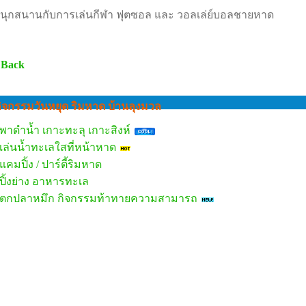
นุกสนานกับการเล่นกีฬา ฟุตซอล และ วอลเล่ย์บอลชายหาด
 Back
ิจกรรมวันหยุด ริมหาด บ้านลุงมวล
พาดำน้ำ เกาะทะลุ เกาะสิงห์
เล่นน้ำทะเลใสที่หน้าหาด
แคมปิ้ง / ปาร์ตี้ริมหาด
ปิ้งย่าง อาหารทะเล
ตกปลาหมึก กิจกรรมท้าทายความสามารถ