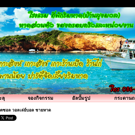
ะลุ
จองกิจกรรม
อัลบั้มรูป
กระดานถ
ุตซอล วอลเล่ย์บอล ชายหาด